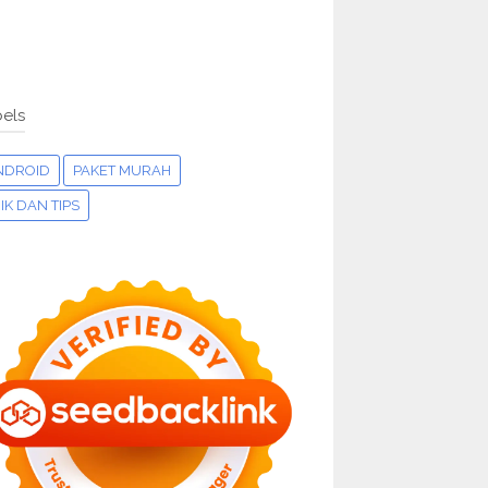
els
NDROID
PAKET MURAH
IK DAN TIPS