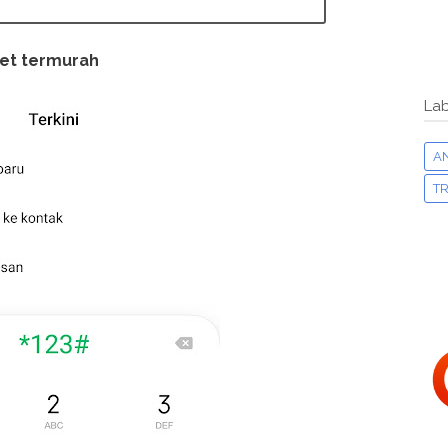
net termurah
Lab
A
TR