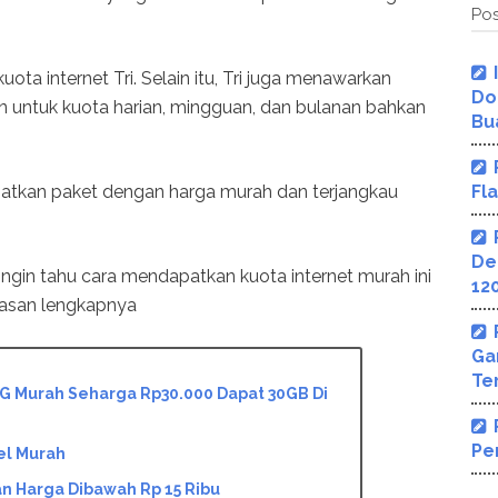
Pos
ota internet Tri. Selain itu, Tri juga menawarkan
Do
 untuk kuota harian, mingguan, dan bulanan bahkan
Bu
patkan paket dengan harga murah dan terjangkau
Fl
De
ngin tahu cara mendapatkan kuota internet murah ini
12
jelasan lengkapnya
Ga
Te
G Murah Seharga Rp30.000 Dapat 30GB Di
Pe
el Murah
n Harga Dibawah Rp 15 Ribu