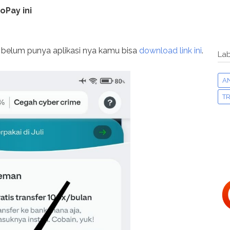
oPay ini
a belum punya aplikasi nya kamu bisa
download link ini
.
Lab
A
TR