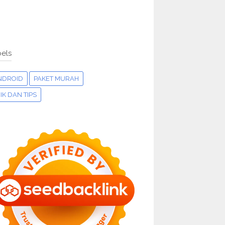
els
NDROID
PAKET MURAH
IK DAN TIPS