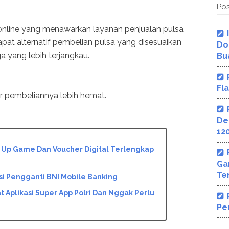
Pos
online yang menawarkan layanan penjualan pulsa
dapat alternatif pembelian pulsa yang disesuaikan
Do
 yang lebih terjangkau.
Bu
Fl
 pembeliannya lebih hemat.
De
12
 Up Game Dan Voucher Digital Terlengkap
Ga
Te
si Pengganti BNI Mobile Banking
 Aplikasi Super App Polri Dan Nggak Perlu
Pe