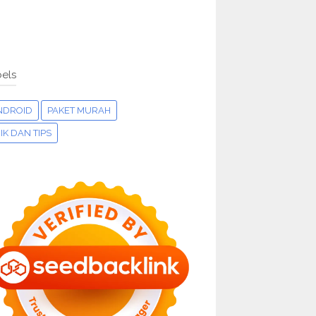
els
NDROID
PAKET MURAH
IK DAN TIPS