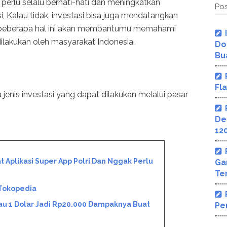
 perlu selalu berhati-hati dan meningkatkan
Pos
 Kalau tidak, investasi bisa juga mendatangkan
tu, beberapa hal ini akan membantumu memahami
dilakukan oleh masyarakat Indonesia.
Do
Bu
Fl
jenis investasi yang dapat dilakukan melalui pasar
De
12
 Aplikasi Super App Polri Dan Nggak Perlu
Ga
Te
 Tokopedia
lau 1 Dolar Jadi Rp20.000 Dampaknya Buat
Pe